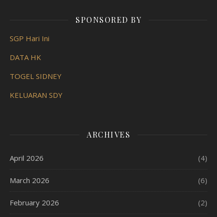
SPONSORED BY
SGP Hari Ini
DATA HK
TOGEL SIDNEY
KELUARAN SDY
ARCHIVES
April 2026
(4)
March 2026
(6)
February 2026
(2)