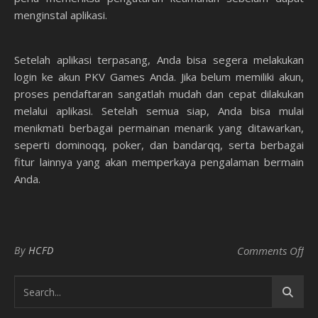
menginstal aplikasi.
Setelah aplikasi terpasang, Anda bisa segera melakukan
login ke akun PKV Games Anda. Jika belum memiliki akun,
proses pendaftaran sangatlah mudah dan cepat dilakukan
melalui aplikasi. Setelah semua siap, Anda bisa mulai
menikmati berbagai permainan menarik yang ditawarkan,
seperti dominoqq, poker, dan bandarqq, serta berbagai
fitur lainnya yang akan memperkaya pengalaman bermain
Anda.
on 
By
HCFD
Comments Off