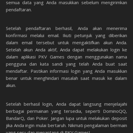
semua data yang Anda masukkan sebelum mengirimkan
pendaftaran.
Setelah pendaftaran berhasil, Anda akan menerima
konfirmasi melalui email. Ikuti petunjuk yang diberikan
dalam email tersebut untuk mengaktifkan akun Anda.
Setelah akun Anda aktif, Anda dapat melakukan login ke
dalam aplikasi PKV Games dengan menggunakan nama
pengguna dan kata sandi yang telah Anda buat saat
mendaftar. Pastikan informasi login yang Anda masukkan
benar untuk menghindari masalah saat masuk ke dalam
akun.
Setelah berhasil login, Anda dapat langsung menjelajahi
berbagai permainan yang tersedia, seperti DominoQQ,
BandarQ, dan Poker. Jangan lupa untuk melakukan deposit
jika Anda ingin mulai bertaruh. Nikmati pengalaman bermain
yang seru dan menantang di PKV Games!