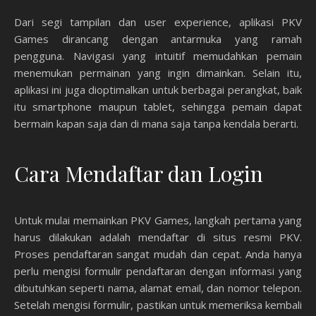
Dari segi tampilan dan user experience, aplikasi PKV
Games dirancang dengan antarmuka yang ramah
pengguna. Navigasi yang intuitif memudahkan pemain
menemukan permainan yang ingin dimainkan. Selain itu,
aplikasi ini juga dioptimalkan untuk berbagai perangkat, baik
itu smartphone maupun tablet, sehingga pemain dapat
bermain kapan saja dan di mana saja tanpa kendala berarti.
Cara Mendaftar dan Login
Untuk mulai memainkan PKV Games, langkah pertama yang
harus dilakukan adalah mendaftar di situs resmi PKV.
Proses pendaftaran sangat mudah dan cepat. Anda hanya
perlu mengisi formulir pendaftaran dengan informasi yang
dibutuhkan seperti nama, alamat email, dan nomor telepon.
Setelah mengisi formulir, pastikan untuk memeriksa kembali