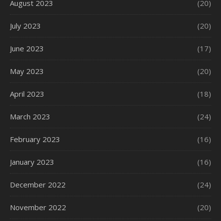
August 2023
(20)
July 2023
(20)
June 2023
(17)
May 2023
(20)
April 2023
(18)
March 2023
(24)
February 2023
(16)
January 2023
(16)
December 2022
(24)
November 2022
(20)