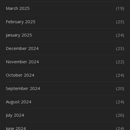
March 2025
(19)
February 2025
(23)
January 2025
(24)
December 2024
(23)
November 2024
(22)
October 2024
(24)
September 2024
(20)
August 2024
(24)
July 2024
(26)
June 2024
(24)