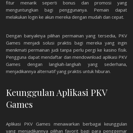
fitur menarik seperti bonus dan promosi yang
menguntungkan bagi penggunanya. Pemain dapat
melakukan login ke akun mereka dengan mudah dan cepat.
Dengan banyaknya pilihan permainan yang tersedia, PKV
Games menjadi solusi praktis bagi mereka yang ingin
menikmati permainan judi tanpa perlu pergi ke kasino fisik.
Pengguna dapat mendaftar dan mendownload aplikasi PKV
Games dengan langkah-langkah yang sederhana,
menjadikannya alternatif yang praktis untuk hiburan.
Keunggulan Aplikasi PKV
Games
Aplikasi PKV Games menawarkan berbagai keunggulan
yang menjadikannya pilihan favorit bagi para penggemar