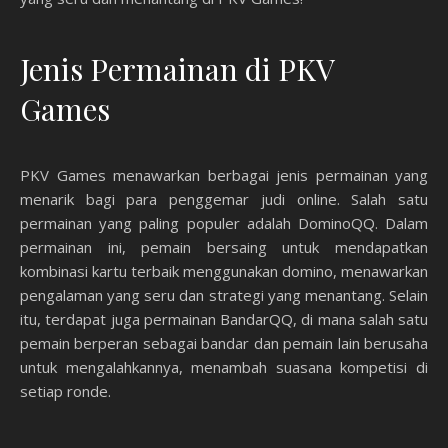
Jenis Permainan di PKV
Games
PKV Games menawarkan berbagai jenis permainan yang
menarik bagi para penggemar judi online. Salah satu
permainan yang paling populer adalah DominoQQ. Dalam
permainan ini, pemain bersaing untuk mendapatkan
kombinasi kartu terbaik menggunakan domino, menawarkan
pengalaman yang seru dan strategi yang menantang. Selain
itu, terdapat juga permainan BandarQQ, di mana salah satu
pemain berperan sebagai bandar dan pemain lain berusaha
untuk mengalahkannya, menambah suasana kompetisi di
setiap ronde.