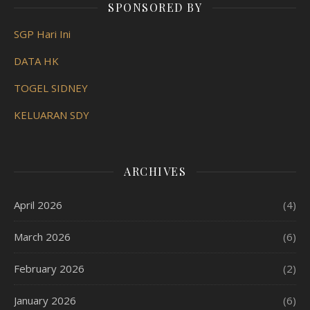
SPONSORED BY
SGP Hari Ini
DATA HK
TOGEL SIDNEY
KELUARAN SDY
ARCHIVES
April 2026
(4)
March 2026
(6)
February 2026
(2)
January 2026
(6)