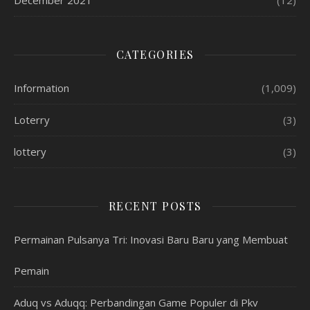
December 2021
(12)
CATEGORIES
Information
(1,009)
Loterry
(3)
lottery
(3)
RECENT POSTS
Permainan Pulsanya Tri: Inovasi Baru Baru yang Membuat
Pemain
Aduq vs Aduqq: Perbandingan Game Populer di Pkv