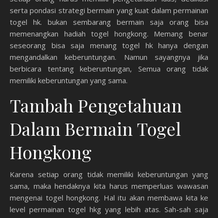
serta pondasi strategi bermain yang kuat dalam permainan
togel hk. bukan sembarang bermain saja orang bisa
memenangkan hadiah togel hongkong. Memang benar
seseorang bisa saja menang togel hk hanya dengan
mengandalkan keberuntungan. Namun sayangnya jika
berbicara tentang keberuntungan, Semua orang tidak
memiliki keberuntungan yang sama.
Tambah Pengetahuan
Dalam Bermain Togel
Hongkong
Karena setiap orang tidak memiliki keberuntungan yang
sama, maka hendaknya kita harus memperluas wawasan
mengenai togel hongkong. Hal itu akan membawa kita ke
level permainan togel hkg yang lebih atas. Sah-sah saja