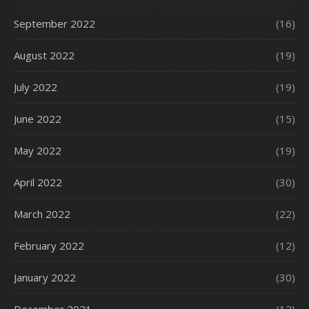
September 2022
(16)
August 2022
(19)
July 2022
(19)
June 2022
(15)
May 2022
(19)
April 2022
(30)
March 2022
(22)
February 2022
(12)
January 2022
(30)