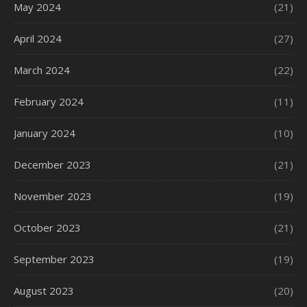
May 2024
(21)
April 2024
(27)
March 2024
(22)
February 2024
(11)
January 2024
(10)
December 2023
(21)
November 2023
(19)
October 2023
(21)
September 2023
(19)
August 2023
(20)