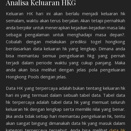
Analisa Keluaran HKG
Keluaran HK hari ini akan berlalu menjadi keluaran hk
semalam, waktu akan terus berjalan. Akan tetapi pernahkah
anda berpikir untuk menerapkan kejadian-kejadian masa lalu
sebagai pengalaman untuk menghadapi masa depan?.
Cobalah dengan melakukan prediksi togel hongkong
berdasarkan data keluaran hk yang lengkap. Dimana anda
bisa memantau semua pengeluaran hkg yang pernah
terjadi dalam periode waktu yang cukup panjang. Maka
anda akan bisa melihat dengan jelas pola pengeluaran
Hongkong Pools dengan jelas.
Data HK yang terpercaya adalah bukan tentang keluaran hk
hari ini yang termuat dalam sebuah tabel data. Tabel data
hk terpercaya adalah tabel data hk yang memuat seluruh
keluaran hk dengan lengkap serta memiliki nilai yang benar.
Jika anda tidak setiap hari memantau pengeluaran hk, tentu
akan sangat bingung dimanakah data hk yang masuk dalam
kategori terpercaya tersebut. Anda bisa melihat
data hk