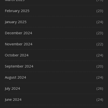
February 2025
(23)
January 2025
(24)
December 2024
(23)
November 2024
(22)
October 2024
(24)
September 2024
(20)
August 2024
(24)
July 2024
(26)
June 2024
(24)