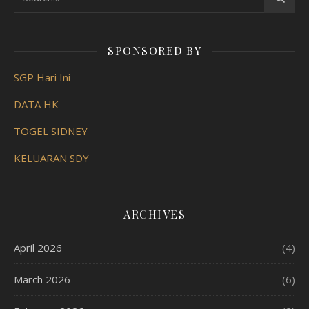
SPONSORED BY
SGP Hari Ini
DATA HK
TOGEL SIDNEY
KELUARAN SDY
ARCHIVES
April 2026
(4)
March 2026
(6)